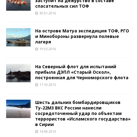
заступит на дежурство в составе
спасательных сил ТОФ
30.01.2016
На острове Матуа экспедиция ТОФ, РГО
и Минобороны развернула полевые
лагеря
19.05.2016
На Северный флот для испытаний
прибыла ДЭПЛ «Старый Оскол»,
построенная для Черноморского флота
17.10.2015
Шесть дальних бомбардировщиков
Ту-22М3 ВКС России нанесли
сосредоточенный удар по объектам
террористов «Исламского государства»
в Сирии
14.08.2016