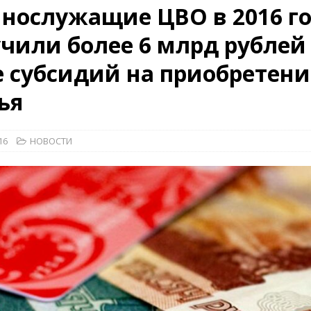
нослужащие ЦВО в 2016 г
26)
ВОЕННО-ИСТОРИЧЕСКИЙ ЖУРНАЛ
чили более 6 млрд рублей
дат
НОВОСТИ
 субсидий на приобретени
дства»
КРАСНАЯ ЗВЕЗДА
КРАСНАЯ ЗВЕЗДА
ья
16
НОВОСТИ