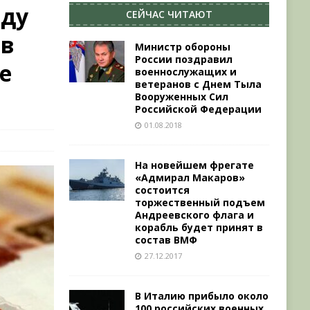
оду
СЕЙЧАС ЧИТАЮТ
 в
Министр обороны
России поздравил
е
военнослужащих и
ветеранов с Днем Тыла
Вооруженных Сил
Российской Федерации
01.08.2018
На новейшем фрегате
«Адмирал Макаров»
состоится
торжественный подъем
Андреевского флага и
корабль будет принят в
состав ВМФ
27.12.2017
В Италию прибыло около
100 российских военных