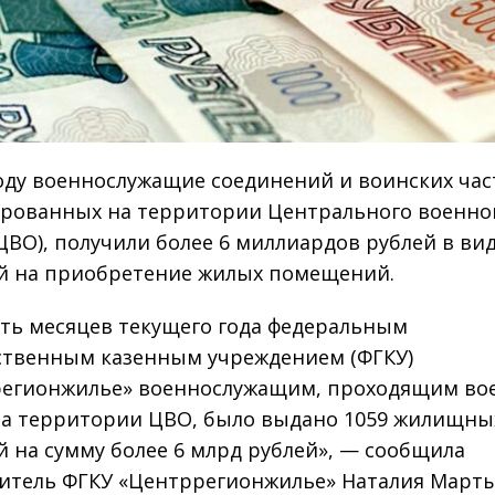
году военнослужащие соединений и воинских час
рованных на территории Центрального военно
(ЦВО), получили более 6 миллиардов рублей в ви
й на приобретение жилых помещений.
ять месяцев текущего года федеральным
ственным казенным учреждением (ФГКУ)
егионжилье» военнослужащим, проходящим во
на территории ЦВО, было выдано 1059 жилищны
й на сумму более 6 млрд рублей», — сообщила
итель ФГКУ «Центррегионжилье» Наталия Марты