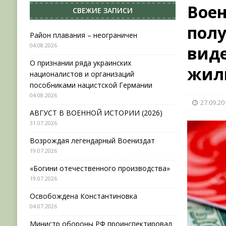
Воен
СВЕЖИЕ ЗАПИСИ
[ 31.07.2026 ]
АВГУСТ В ВОЕННОЙ ИСТОРИИ (20
полу
[ 19.07.2026 ]
Возрождая легендарный Воениз
Район плавания – неограничен
04.08.2026
виде
[ 19.07.2026 ]
«Богини отечественного произво
О признании ряда украинских
[ 04.08.2026 ]
Район плавания – неограничен
жил
националистов и организаций
пособниками нацистской Германии
04.08.2026
27.09.20
АВГУСТ В ВОЕННОЙ ИСТОРИИ (2026)
31.07.2026
Возрождая легендарный Воениздат
19.07.2026
«Богини отечественного производства»
19.07.2026
Освобождена Константиновка
04.07.2026
Министр обороны РФ проинспектировал