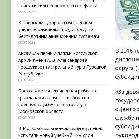
войска и силы Черноморского флота
03.07.2026
В Тверском суворовском военном
училище развивают подготовку по
беспилотным авиационным системам
03.07.2026
В 2016 
Ансамбль песни и пляски Российской
дислоци
Армии имени А. В. Александрова
продолжает гастрольный тур в Турецкой
округа 
Республике
субсиди
03.07.2026
Продолжается ежедневная работа с
«За дев
гражданами на пункте отбора на
государ
военную службу по контракту в
«Центрр
Московской области
службу 
02.07.2026
субсиди
В Московском военном округе успешно
руковод
испытали новый учебный FPV-дрон