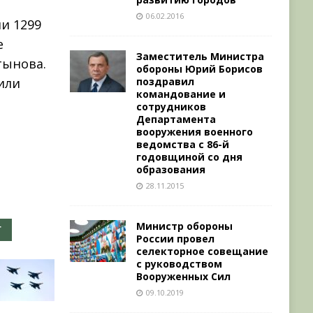
06.02.2016
ли 1299
е
Заместитель Министра
тынова.
обороны Юрий Борисов
поздравил
или
командование и
сотрудников
Департамента
вооружения военного
ведомства с 86-й
годовщиной со дня
образования
28.11.2015
Министр обороны
Г
России провел
селекторное совещание
с руководством
Вооруженных Сил
09.10.2019