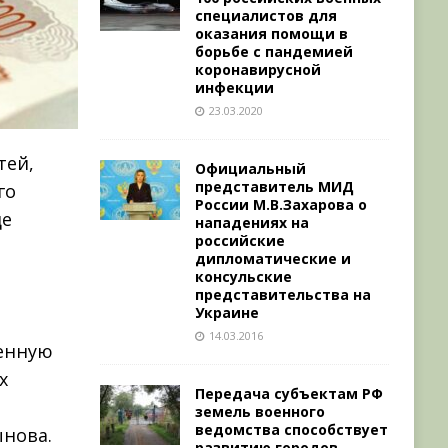
специалистов для
оказания помощи в
борьбе с пандемией
коронавирусной
инфекции
23.03.2020
тей,
Официальный
представитель МИД
го
России М.В.Захарова о
де
нападениях на
российские
дипломатические и
консульские
представительства на
Украине
14.03.2016
енную
х
Передача субъектам РФ
земель военного
ведомства способствует
нова.
развитию городов