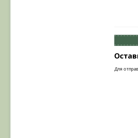
Остав
Для отпра