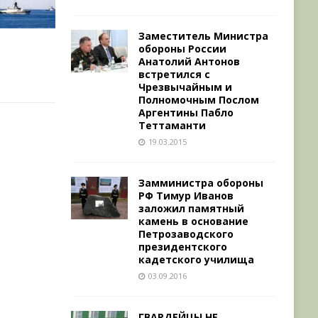
Заместитель Министра
обороны России
Анатолий Антонов
встретился с
Чрезвычайным и
Полномочным Послом
Аргентины Пабло
Теттаманти
19.03.2015
Замминистра обороны
РФ Тимур Иванов
заложил памятный
камень в основание
Петрозаводского
президентского
кадетского училища
03.09.2016
ГВАРДЕЙЦЫ НЕ