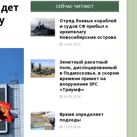
йдет
СЕЙЧАС ЧИТАЮТ
у
Отряд боевых кораблей
и судов СФ прибыл к
архипелагу
Новосибирские острова
14.09.2015
Зенитный ракетный
полк, дислоцированный
в Подмосковье, в скором
времени примет на
вооружение ЗРС
«Триумф»
30.09.2014
Время определяет
подходы
15.05.2024