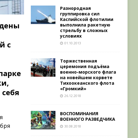
Разнородная
группировка сил
Каспийской флотилии
едены
выполнила ракетную
стрельбу в сложных
условиях
й с
01.10.2013
Торжественная
церемония подъёма
парке
военно-морского флага
на новейшем корвете
ки,
Тихоокеанского флота
«Громкий»
 себя
26.12.2018
ВОСПОМИНАНИЯ
я
ВОЕННОГО РАЗВЕДЧИКА
ября
30.08.2018