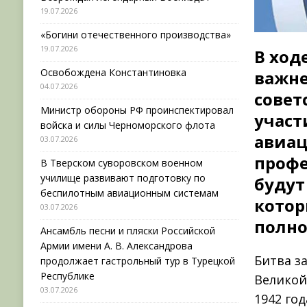
19.07.2026
«Богини отечественного производства»
19.07.2026
В ход
Освобождена Константиновка
важн
04.07.2026
совет
Министр обороны РФ проинспектировал
участ
войска и силы Черноморского флота
авиац
03.07.2026
профе
В Тверском суворовском военном
училище развивают подготовку по
будут
беспилотным авиационным системам
котор
03.07.2026
полно
Ансамбль песни и пляски Российской
Армии имени А. В. Александрова
Битва з
продолжает гастрольный тур в Турецкой
Республике
Великой
03.07.2026
1942 год