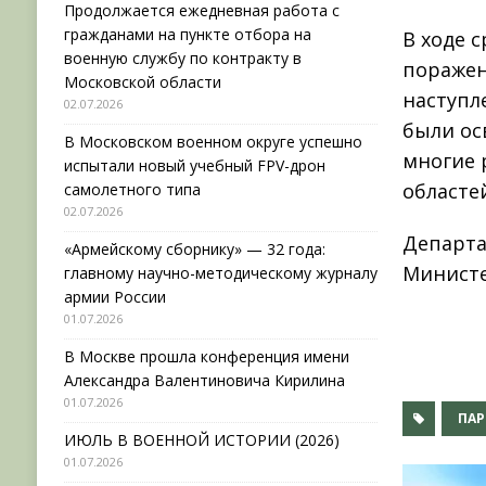
Продолжается ежедневная работа с
гражданами на пункте отбора на
В ходе 
военную службу по контракту в
поражен
Московской области
наступл
02.07.2026
были ос
В Московском военном округе успешно
многие 
испытали новый учебный FPV-дрон
областе
самолетного типа
02.07.2026
Департа
«Армейскому сборнику» — 32 года:
Министе
главному научно-методическому журналу
армии России
01.07.2026
В Москве прошла конференция имени
Александра Валентиновича Кирилина
01.07.2026
ПАР
ИЮЛЬ В ВОЕННОЙ ИСТОРИИ (2026)
01.07.2026