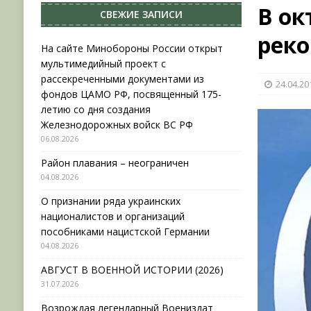
В ок
СВЕЖИЕ ЗАПИСИ
НОВОСТИ
реко
[ 31.07.2026 ]
АВГУСТ В ВОЕННОЙ ИСТОРИИ (20
На сайте Минобороны России открыт
мультимедийный проект с
[ 19.07.2026 ]
Возрождая легендарный Воениз
рассекреченными документами из
24.04.20
[ 06.08.2026 ]
На сайте Минобороны России отк
фондов ЦАМО РФ, посвященный 175-
летию со дня создания
фондов ЦАМО РФ, посвященный 175-летию со 
Железнодорожных войск ВС РФ
06.08.2026
Район плавания – неограничен
04.08.2026
О признании ряда украинских
националистов и организаций
пособниками нацистской Германии
04.08.2026
АВГУСТ В ВОЕННОЙ ИСТОРИИ (2026)
31.07.2026
Возрождая легендарный Воениздат