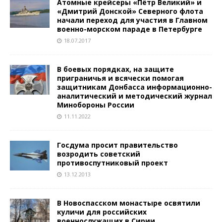
Атомные крейсеры «Пётр Великий» и
«Дмитрий Донской» Северного флота
начали переход для участия в Главном
военно-морском параде в Петербурге
18.07.2017
В боевых порядках, на защите
приграничья и всячески помогая
защитникам Донбасса информационно-
аналитический и методический журнал
Минобороны России
11.11.2022
Госдума просит правительство
возродить советский
противоспутниковый проект
13.12.2013
В Новоспасском монастыре освятили
куличи для российских
военнослужащих в Сирии