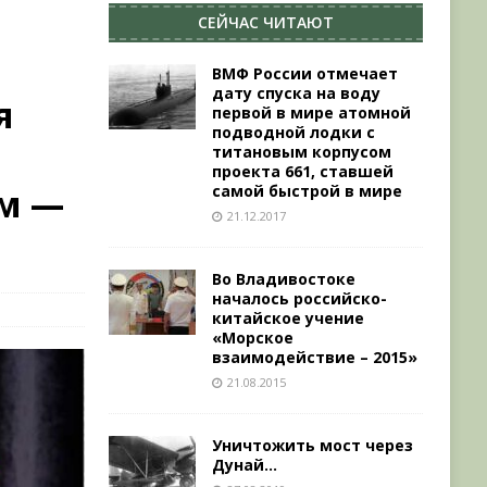
СЕЙЧАС ЧИТАЮТ
ВМФ России отмечает
дату спуска на воду
я
первой в мире атомной
подводной лодки с
титановым корпусом
проекта 661, ставшей
м —
самой быстрой в мире
21.12.2017
Во Владивостоке
началось российско-
китайское учение
«Морское
взаимодействие – 2015»
21.08.2015
Уничтожить мост через
Дунай…