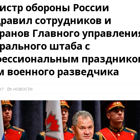
истр обороны России
равил сотрудников и
26)
ВОЕННО-ИСТОРИЧЕСКИЙ ЖУРНАЛ
ранов Главного управлени
дат
НОВОСТИ
рыт мультимедийный проект с рассекреченными документами из
рального штаба с
дня создания Железнодорожных войск ВС РФ
НОВОСТИ
фессиональным празднико
 военного разведчика
17
НОВОСТИ