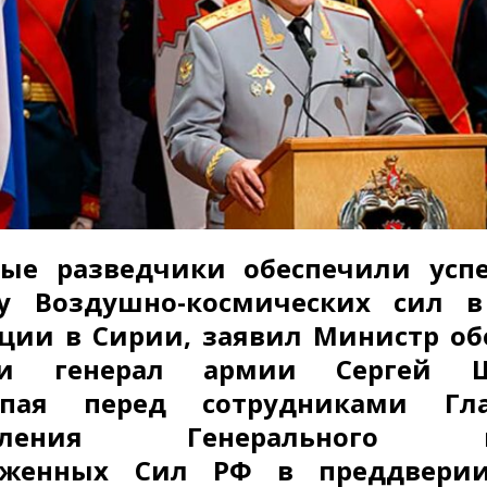
ные разведчики обеспечили усп
ту Воздушно-космических сил в
ции в Сирии, заявил Министр о
ии генерал армии Сергей Ш
упая перед сотрудниками Гла
авления Генерального ш
уженных Сил РФ в преддвери