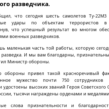
ого разведчика.
щил, что сегодня шесть самолетов Ту-22М3
ные удары по объектам террористов в
нув, что успешный результат во многом обе
ями военных разведчиков.
шь маленькая часть той работы, которую сегод
 разведка. И мы вам благодарны, признательны 
тил Министр обороны.
р обороны привел такой красноречивый фак
енное мужество почти 750 сотрудников 
и удостоены высоких званий Героя Советского 
оссии, тысячи награждены орденами и медалями
ные слова признательности и благодарност