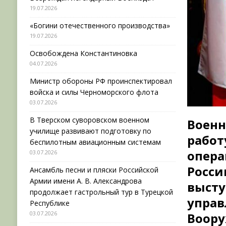
19.07.2026
«Богини отечественного производства»
19.07.2026
Освобождена Константиновка
04.07.2026
Министр обороны РФ проинспектировал
войска и силы Черноморского флота
03.07.2026
В Тверском суворовском военном
Воен
училище развивают подготовку по
рабо
беспилотным авиационным системам
опера
03.07.2026
Росс
Ансамбль песни и пляски Российской
Армии имени А. В. Александрова
выст
продолжает гастрольный тур в Турецкой
упр
Республике
03.07.2026
Воор