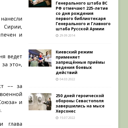
Генерального штаба ВС
РФ отмечают 225-летие
со дня рождения
 нанесли
первого библиотекаря
Генерального и Главного
 Сирии,
штаба Русской Армии
спечен и
29.09.2014
Киевский режим
ня ведет
применяет
запрещённые приёмы
за это»,
ведения боевых
действий
04.03.2022
т –– за
военной
250 дней героической
обороны Севастополя
Союза» и
завершились на мысе
.
Херсонес
15.07.2022
и глава