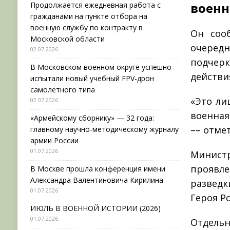
военн
Продолжается ежедневная работа с
гражданами на пункте отбора на
военную службу по контракту в
Он сооб
Московской области
очеред
02.07.2026
подчерк
В Московском военном округе успешно
действи
испытали новый учебный FPV-дрон
самолетного типа
«Это ли
02.07.2026
военная
«Армейскому сборнику» — 32 года:
–– отме
главному научно-методическому журналу
армии России
01.07.2026
Минист
проявл
В Москве прошла конференция имени
Александра Валентиновича Кирилина
разведк
01.07.2026
Героя Р
ИЮЛЬ В ВОЕННОЙ ИСТОРИИ (2026)
01.07.2026
Отдель