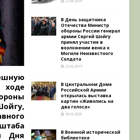
27.08.2019
В День защитника
Отечества Министр
обороны России генерал
армии Сергей Шойгу
принял участие в
возложении венка к
Могиле Неизвестного
Солдата
23.02.2015
ешную
В Центральном Доме
 ходе
Российской Армии
бороны
открылась выставка
картин «Живопись на
ойгу,
два голоса»
вного
18.03.2020
таба
В Военной исторической
и Дня
библиотеке