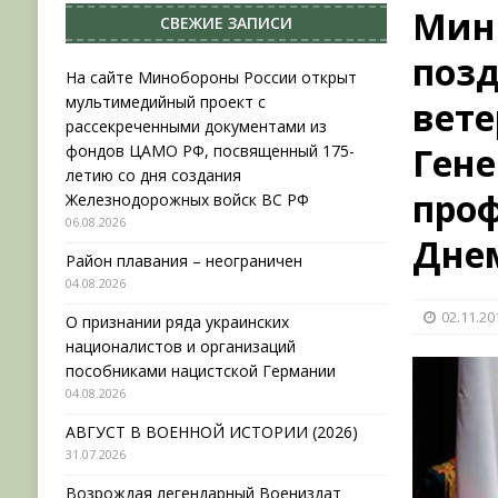
Мин
СВЕЖИЕ ЗАПИСИ
НОВОСТИ
позд
[ 31.07.2026 ]
АВГУСТ В ВОЕННОЙ ИСТОРИИ (20
На сайте Минобороны России открыт
мультимедийный проект с
вете
[ 19.07.2026 ]
Возрождая легендарный Воениз
рассекреченными документами из
[ 06.08.2026 ]
На сайте Минобороны России отк
Гене
фондов ЦАМО РФ, посвященный 175-
летию со дня создания
фондов ЦАМО РФ, посвященный 175-летию со 
про
Железнодорожных войск ВС РФ
06.08.2026
Днем
Район плавания – неограничен
04.08.2026
02.11.20
О признании ряда украинских
националистов и организаций
пособниками нацистской Германии
04.08.2026
АВГУСТ В ВОЕННОЙ ИСТОРИИ (2026)
31.07.2026
Возрождая легендарный Воениздат