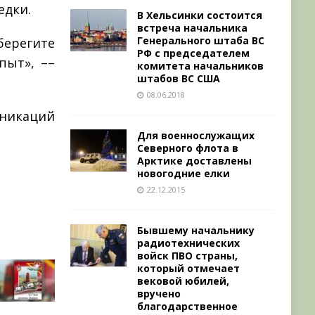
едки.
В Хельсинки состоится
встреча начальника
Генерального штаба ВС
берегите
РФ с председателем
пыт», ––
комитета начальников
штабов ВС США
08.06.2018
икаций
Для военнослужащих
Северного флота в
Арктике доставлены
новогодние елки
22.12.2015
Бывшему начальнику
радиотехнических
войск ПВО страны,
который отмечает
вековой юбилей,
вручено
благодарственное