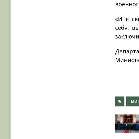
военног
«И я се
себя, в
заключи
Депар
Министе
МИ