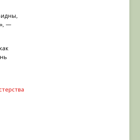
видны,
», —
как
ень
терства