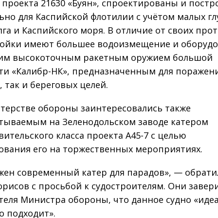
 проекта 21630 «Буян», спроектированы и пост
ьно для Каспийской флотилии с учётом малых г
лга и Каспийского моря. В отличие от своих про
ойки имеют большее водоизмещение и оборуд
им высокоточным ракетным оружием большой
ти «Калибр-НК», предназначенным для поражени
, так и береговых целей.
терстве обороны заинтересовались также
тываемым на Зеленодольском заводе катером
вительского класса проекта А45-7 с целью
ования его на торжественных мероприятиях.
жен современный катер для парадов», — обрати
рисов с просьбой к судостроителям. Они завер
теля Министра обороны, что данное судно «иде
о подходит».