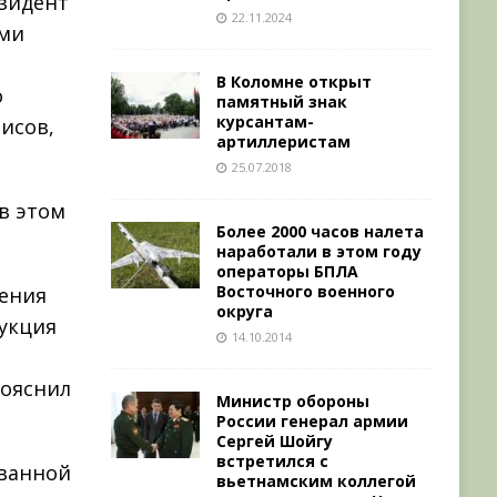
езидент
22.11.2024
ми
В Коломне открыт
о
памятный знак
курсантам-
исов,
артиллеристам
25.07.2018
в этом
Более 2000 часов налета
наработали в этом году
операторы БПЛА
Восточного военного
оения
округа
дукция
14.10.2014
пояснил
Министр обороны
России генерал армии
Сергей Шойгу
встретился с
ованной
вьетнамским коллегой