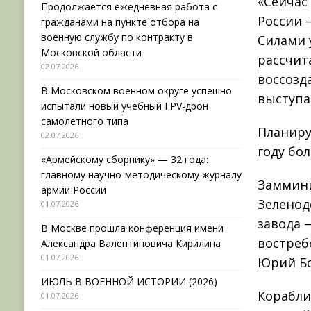
«Сейчас
Продолжается ежедневная работа с
России
гражданами на пункте отбора на
военную службу по контракту в
Силами 
Московской области
рассчит
02.07.2026
воссозд
В Московском военном округе успешно
выступа
испытали новый учебный FPV-дрон
самолетного типа
Планиру
02.07.2026
году бо
«Армейскому сборнику» — 32 года:
главному научно-методическому журналу
Заммини
армии России
Зеленод
01.07.2026
завода 
В Москве прошла конференция имени
востреб
Александра Валентиновича Кирилина
01.07.2026
Юрий Бо
ИЮЛЬ В ВОЕННОЙ ИСТОРИИ (2026)
Корабли
01.07.2026