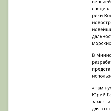
версией
специал
реки Во
новостр
новейш
дальнос
морских
В Минис
разраба
предста
использ
«Нам ну
Юрий Бо
замести
для этог