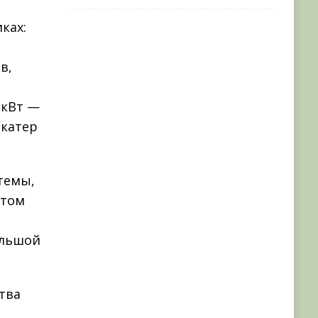
ках:
в,
 кВт —
 катер
темы,
этом
ольшой
тва