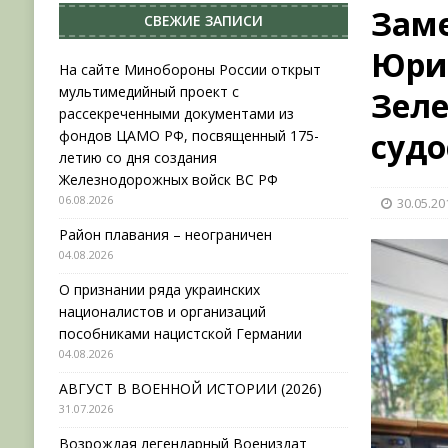
Зам
СВЕЖИЕ ЗАПИСИ
НОВОСТИ
Юри
[ 31.07.2026 ]
АВГУСТ В ВОЕННОЙ ИСТОРИИ (20
На сайте Минобороны России открыт
мультимедийный проект с
Зел
[ 19.07.2026 ]
Возрождая легендарный Воениз
рассекреченными документами из
[ 06.08.2026 ]
На сайте Минобороны России отк
суд
фондов ЦАМО РФ, посвященный 175-
летию со дня создания
фондов ЦАМО РФ, посвященный 175-летию со 
Железнодорожных войск ВС РФ
06.08.2026
30.05.20
Район плавания – неограничен
04.08.2026
О признании ряда украинских
националистов и организаций
пособниками нацистской Германии
04.08.2026
АВГУСТ В ВОЕННОЙ ИСТОРИИ (2026)
31.07.2026
Возрождая легендарный Воениздат