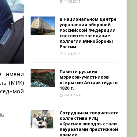
11.08.2015
В Национальном центре
управления обороной
Российской Федерации
состоится заседание
Коллегии Минобороны
России
30.01.2015
Памяти русских
е имени
моряков-участников
ль (МРК)
открытия Антарктиды в
1820 г.
 седьмой
26.01.2024
Сотрудники творческого
ль
коллектива РИЦ
«Красная звезда» стали
лауреатами престижной
премии.