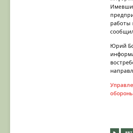
Имевшие
предпри
работы 
сообщил
Юрий Бо
информа
востреб
направл
Управл
обороны
ВВТ