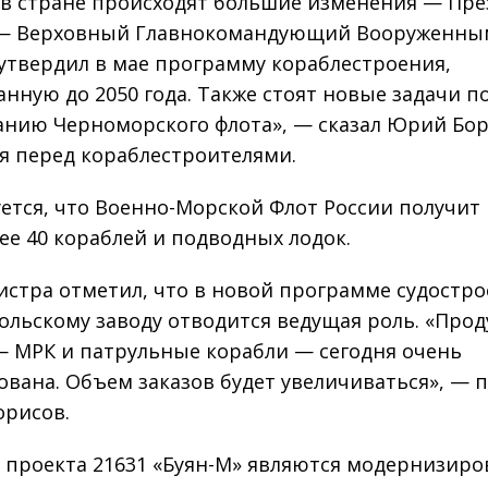
 в стране происходят большие изменения — Пр
 — Верховный Главнокомандующий Вооруженны
утвердил в мае программу кораблестроения,
анную до 2050 года. Также стоят новые задачи п
анию Черноморского флота», — сказал Юрий Бор
я перед кораблестроителями.
ется, что Военно-Морской Флот России получит 
лее 40 кораблей и подводных лодок.
стра отметил, что в новой программе судостр
ольскому заводу отводится ведущая роль. «Про
— МРК и патрульные корабли — сегодня очень
ована. Объем заказов будет увеличиваться», — 
рисов.
 проекта 21631 «Буян-М» являются модернизир