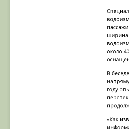
Специал
водоизм
пассажи
ширина 
водоизм
около 4
оснащен
В бесед
напряму
году оп
перспек
продолж
«Как из
информа