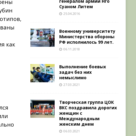
генералом армии Нго
роены
Суаном Литем
лубин
25.04.2016
тотипов,
ованы
Военному университету
Министерства обороны
РФ исполнилось 99 лет.
я как
06.11.2018
Выполнение боевых
задач без них
немыслимо
27.03.2021
Творческая группа ЦОК
лся
ВКС поздравила дорогих
женщин с
или
Международным
ально
женским днем
06.03.2021