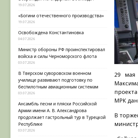
19.07.2026
«Богини отечественного производства»
19.07.2026
Освобождена Константиновка
04.07.2026
Министр обороны РФ проинспектировал
войска и силы Черноморского флота
03.07.2026
В Тверском суворовском военном
29 мая
училище развивают подготовку по
Максима
беспилотным авиационным системам
проекта
03.07.2026
МРК дан
Ансамбль песни и пляски Российской
Армии имени А. В. Александрова
В торже
продолжает гастрольный тур в Турецкой
министр
Республике
03.07.2026