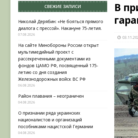
В пр
СВЕЖИЕ ЗАПИСИ
[ 04.08.2026 ]
Район плавания – неограничен
гар
[ 04.08.2026 ]
О признании ряда украинских на
Николай Дерябин: «Не бояться прямого
диалога с прессой». Накануне 75-летия.
НОВОСТИ
07.08.2026
03.11.20
[ 31.07.2026 ]
АВГУСТ В ВОЕННОЙ ИСТОРИИ (20
На сайте Минобороны России открыт
[ 07.08.2026 ]
Николай Дерябин: «Не бояться пр
мультимедийный проект с
рассекреченными документами из
фондов ЦАМО РФ, посвященный 175-
летию со дня создания
Железнодорожных войск ВС РФ
06.08.2026
Район плавания – неограничен
04.08.2026
О признании ряда украинских
националистов и организаций
пособниками нацистской Германии
04.08.2026