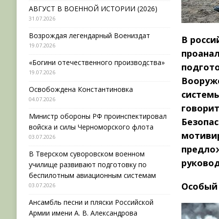
АВГУСТ В ВОЕННОЙ ИСТОРИИ (2026)
31.07.2026
Возрождая легендарный Воениздат
В росси
19.07.2026
проана
«Богини отечественного производства»
подгот
19.07.2026
Вооруж
Освобождена Константиновка
системы
04.07.2026
говорит
Министр обороны РФ проинспектировал
Безопас
войска и силы Черноморского флота
мотиви
03.07.2026
предлож
В Тверском суворовском военном
руковод
училище развивают подготовку по
беспилотным авиационным системам
Особый
03.07.2026
Ансамбль песни и пляски Российской
Армии имени А. В. Александрова