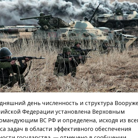
одняшний день численность и структура Вооруж
сийской Федерации установлена Верховным
омандующим ВС РФ и определена, исходя из все
са задач в области эффективного обеспечения
ности государства, — отмечено в сообщении