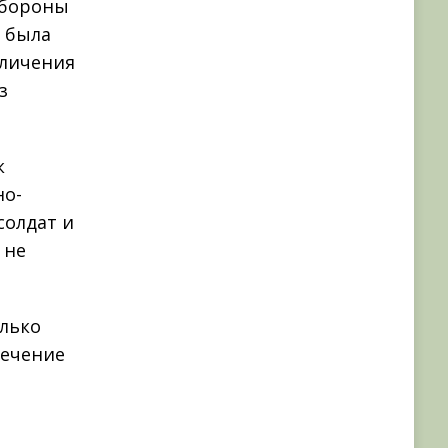
обороны
 была
еличения
з
к
но-
солдат и
 не
олько
печение