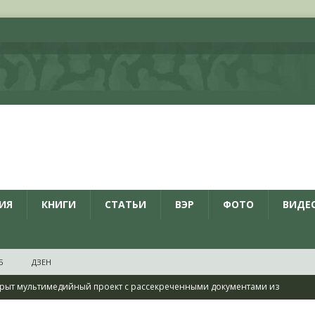
ИЯ
КНИГИ
СТАТЬИ
ВЭР
ФОТО
ВИДЕ
Б
ДЗЕН
рыт мультимедийный проект с рассекреченными документами из
дня создания Железнодорожных войск ВС РФ
НОВОСТИ