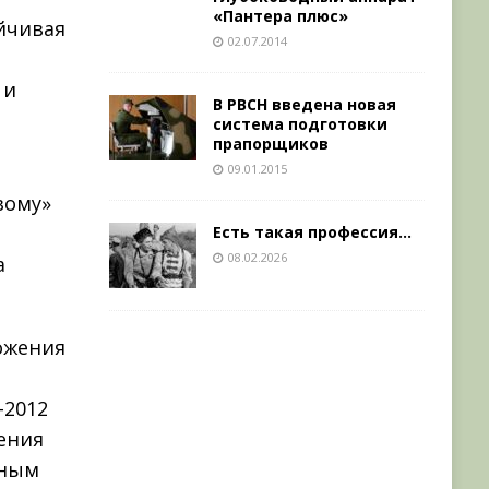
«Пантера плюс»
йчивая
02.07.2014
 и
В РВСН введена новая
система подготовки
прапорщиков
09.01.2015
вому»
Есть такая профессия…
08.02.2026
а
ожения
–2012
ения
нным