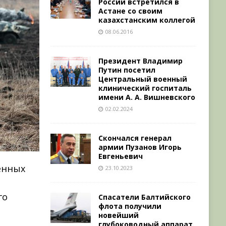
России встретился в
Астане со своим
казахстанским коллегой
08.06.2016
Президент Владимир
Путин посетил
Центральный военный
клинический госпиталь
имени А. А. Вишневского
02.02.2024
Скончался генерал
армии Пузанов Игорь
Евгеньевич
енных
23.10.2023
го
Спасатели Балтийского
флота получили
новейший
глубоководный аппарат