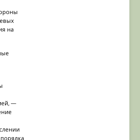
бороны
оевых
ия на
ные
ы
мей, —
ение
ислении
 порядка