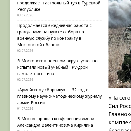
продолжает гастрольный тур в Турецкой
Республике
03.07.2026
Продолжается ежедневная работа с
гражданами на пункте отбора на
военную службу по контракту в
Московской области
02.07.2026
В Московском военном округе успешно
испытали новый учебный FPV-дрон
самолетного типа
02.07.2026
«Армейскому сборнику» — 32 года:
главному научно-методическому журналу
«На сег
армии России
Сил Рос
01.07.2026
Главнок
В Москве прошла конференция имени
комплек
Александра Валентиновича Кирилина
безопас
01.07.2026