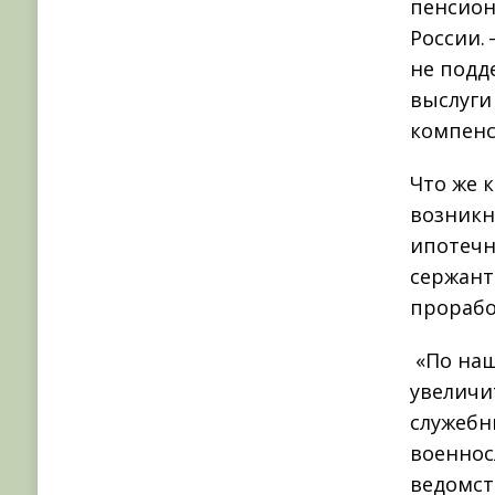
пенсион
России.
не подд
выслуги
компенс
Что же 
возникн
ипотечн
сержант
прорабо
«По наш
увеличи
служебн
военнос
ведомст