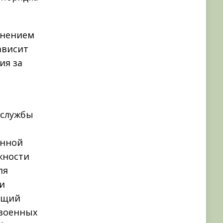
снением
ависит
ия за
 службы
енной
жности
ля
ии
бщий
 военных