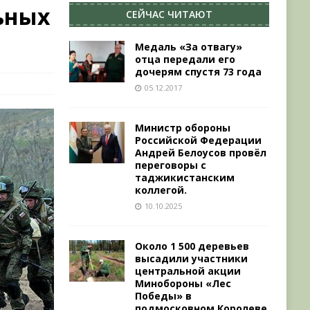
ьных
СЕЙЧАС ЧИТАЮТ
Медаль «За отвагу»
отца передали его
дочерям спустя 73 года
05.12.2017
Министр обороны
Российской Федерации
Андрей Белоусов провёл
переговоры с
таджикистанским
коллегой.
10.10.2025
Около 1 500 деревьев
высадили участники
центральной акции
Минобороны «Лес
Победы» в
подмосковном Королеве