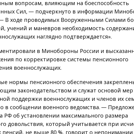
ным вопросам, влияющим на боеспособность
нных Сил, — подчеркнуто в информации Мино
 — В ходе проводимых Вооруженными Силами б
й, учений и маневров необходимость содержан
ннослужащих наглядно подтверждается».
ентировали в Минобороны России и высказан
ения по корректировке системы пенсионного
ения военнослужащих.
ые нормы пенсионного обеспечения закреплен
ющим законодательством и служат основой мер
ной поддержки военнослужащих и членов их се
о в сообщении военного ведомства. — Предлож
 РФ об установлении максимального размера
го довольствия, который учитывается при исч
 пенсий, не выше 80 %, говорит о непонимании