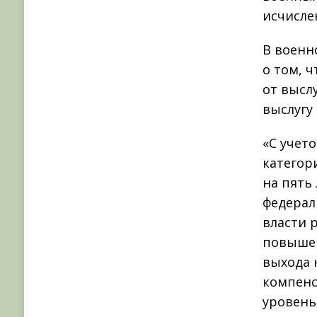
исчисле
В военн
о том, 
от высл
выслугу 
«С учет
категор
на пять
федерал
власти 
повышен
выхода 
компен
уровень