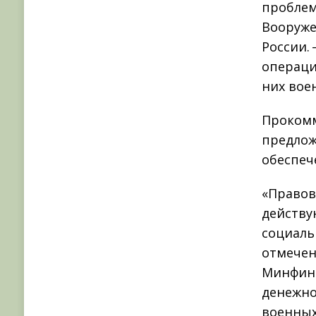
проблем
Вооруже
России.
операци
них вое
Прокомм
предлож
обеспеч
«Правов
действу
социаль
отмечен
Минфина
денежно
военных