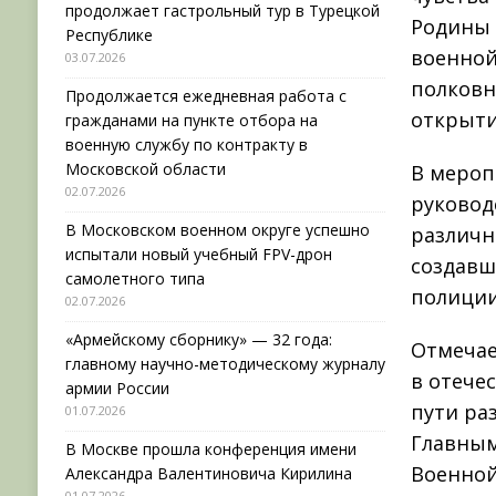
продолжает гастрольный тур в Турецкой
Родины 
Республике
военной
03.07.2026
полковн
Продолжается ежедневная работа с
открыти
гражданами на пункте отбора на
военную службу по контракту в
Московской области
В мероп
02.07.2026
руковод
В Московском военном округе успешно
различн
испытали новый учебный FPV-дрон
создавш
самолетного типа
полиции
02.07.2026
«Армейскому сборнику» — 32 года:
Отмечае
главному научно-методическому журналу
в отече
армии России
пути ра
01.07.2026
Главным
В Москве прошла конференция имени
Военной
Александра Валентиновича Кирилина
01.07.2026