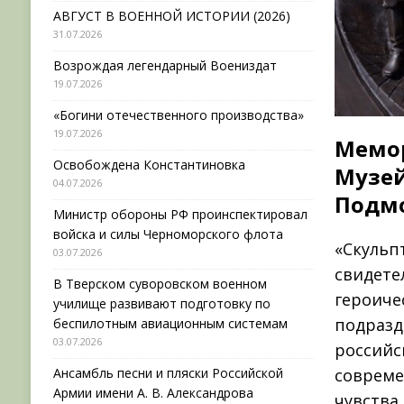
АВГУСТ В ВОЕННОЙ ИСТОРИИ (2026)
31.07.2026
Возрождая легендарный Воениздат
19.07.2026
«Богини отечественного производства»
19.07.2026
Мемор
Освобождена Константиновка
Музей
04.07.2026
Подмо
Министр обороны РФ проинспектировал
войска и силы Черноморского флота
«Скульп
03.07.2026
свидете
В Тверском суворовском военном
героиче
училище развивают подготовку по
подразд
беспилотным авиационным системам
03.07.2026
российс
Ансамбль песни и пляски Российской
совреме
Армии имени А. В. Александрова
чувства