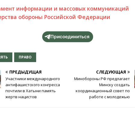
амент информации и массовых коммуникаций
рства обороны Российской Федерации
Присоединиться
МЯТЬ
ПРАВО
ПРЕДЫДУЩАЯ
СЛЕДУЮЩАЯ
Участники международного
Минобороны РФ предлагает
антифашистского конгресса
Минску создать
почтили в Хатыни память
координационный совет по
жертв нацистов
работе с молодежью