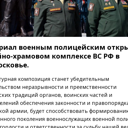
иал военным полицейским откры
но-храмовом комплексе ВС РФ в
сковье.
турная композиция станет убедительным
льством неразрывности и преемственности
ских традиций органов, воинских частей и
елений обеспечения законности и правопорядк
кой армии, будет способствовать формировани
нного поколения военнослужащих военной пол
 гордости и ответственности за судьбу нашей в