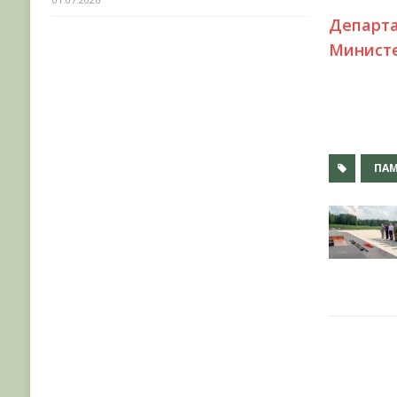
Департ
Министе
ПА