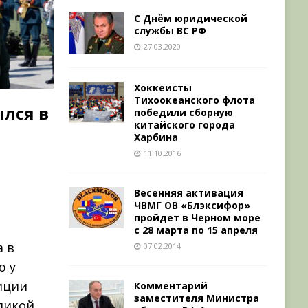
С Днём юридической
службы ВС РФ
27.03.2020
Хоккеисты
Тихоокеанского флота
лся в
победили сборную
китайского города
Харбина
11.10.2016
Весенняя активация
ЧВМГ ОВ «Блэксифор»
пройдет в Черном море
с 28 марта по 15 апреля
а в
07.02.2014
ю у
иции
Комментарий
заместителя Министра
еликой