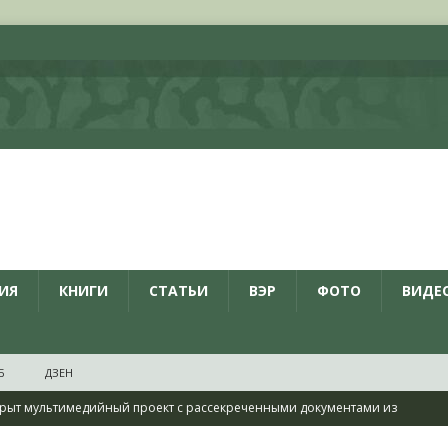
ИЯ
КНИГИ
СТАТЬИ
ВЭР
ФОТО
ВИДЕ
Б
ДЗЕН
рыт мультимедийный проект с рассекреченными документами из
дня создания Железнодорожных войск ВС РФ
НОВОСТИ