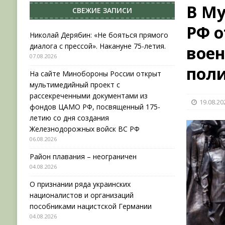
В Му
СВЕЖИЕ ЗАПИСИ
[ 04.08.2026 ]
Район плавания – неограничен
РФ 
[ 04.08.2026 ]
О признании ряда украинских на
Николай Дерябин: «Не бояться прямого
диалога с прессой». Накануне 75-летия.
вое
НОВОСТИ
07.08.2026
[ 31.07.2026 ]
АВГУСТ В ВОЕННОЙ ИСТОРИИ (20
пол
На сайте Минобороны России открыт
[ 07.08.2026 ]
Николай Дерябин: «Не бояться пр
мультимедийный проект с
рассекреченными документами из
19.08.20
фондов ЦАМО РФ, посвященный 175-
летию со дня создания
Железнодорожных войск ВС РФ
06.08.2026
Район плавания – неограничен
04.08.2026
О признании ряда украинских
националистов и организаций
пособниками нацистской Германии
04.08.2026