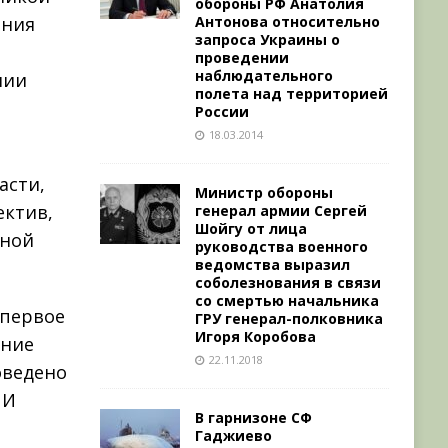
обороны РФ Анатолия
Антонова относительно
ения
запроса Украины о
проведении
наблюдательного
нии
полета над территорией
России
18.03.2014
асти,
Министр обороны
ектив,
генерал армии Сергей
Шойгу от лица
нной
руководства военного
ведомства выразил
соболезнования в связи
со смертью начальника
 первое
ГРУ генерал-полковника
Игоря Коробова
ание
22.11.2018
оведено
ИИ
В гарнизоне СФ
Гаджиево