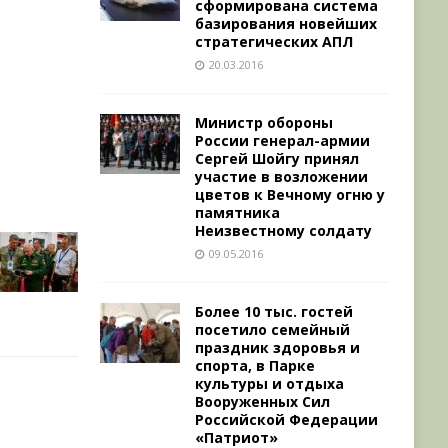
сформирована система
базирования новейших
стратегических АПЛ
20.03.2016
Министр обороны
России генерал-армии
Сергей Шойгу принял
участие в возложении
цветов к Вечному огню у
памятника
Неизвестному солдату
09.05.2016
Более 10 тыс. гостей
посетило семейный
праздник здоровья и
спорта, в Парке
культуры и отдыха
Вооруженных Сил
Российской Федерации
«Патриот»