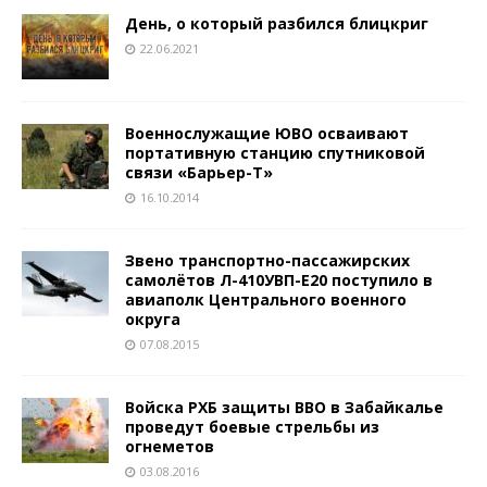
День, о который разбился блицкриг
22.06.2021
Военнослужащие ЮВО осваивают
портативную станцию спутниковой
связи «Барьер-Т»
16.10.2014
Звено транспортно-пассажирских
самолётов Л-410УВП-Е20 поступило в
авиаполк Центрального военного
округа
07.08.2015
Войска РХБ защиты ВВО в Забайкалье
проведут боевые стрельбы из
огнеметов
03.08.2016