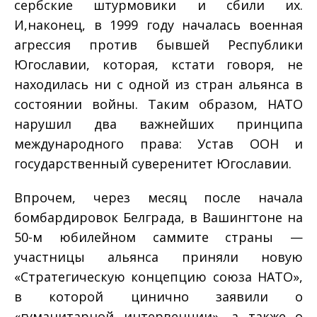
сербские штур­мовики и сбили их.
И,наконец, в 1999 году началась воен­ная
агрессия против бывшей Республики
Югославии, которая, кстати говоря, не
находилась ни с одной из стран альянса в
со­стоянии войны. Таким образом, НАТО
нарушил два важнейших принципа
международного права: Устав ООН и
государствен­ный суверенитет Югославии.
Впрочем, через месяц после начала
бомбардировок Бел­града, в Вашингтоне на
50-м юбилейном саммите страны —
участницы альянса приняли новую
«Стратегическую концеп­цию союза НАТО»,
в которой цинично заявили о
«гуманитарной интервенции», а также о