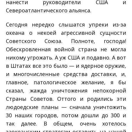
нанести руково­дители США и
Североатлантического альянса.
Сегодня нередко слышатся упреки из-за
океана о неко­ей агрессивной сущности
Советского Союза. Полноте, госпо­да!
Обескровленная войной страна не могла
никому угрожать. А уж США и подавно. А вот
в Штатах все это было — и ядер­ное оружие,
и многочисленные средства доставки, и,
главное, патологическое желание, я бы
сказал, жажда уничтожения не­покорной
Страны Советов. Оттого и родились эти
людоедские планы — сначала уничтожить
30 наших городов, потом дошли до 300 и
так далее. В общем, очень хотелось
заокеанским стра­тегам оставить на нашей