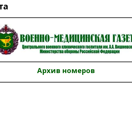
та
26)
ВОЕННО-ИСТОРИЧЕСКИЙ ЖУРНАЛ
дат
НОВОСТИ
рыт мультимедийный проект с рассекреченными документами из
дня создания Железнодорожных войск ВС РФ
НОВОСТИ
Архив номеров